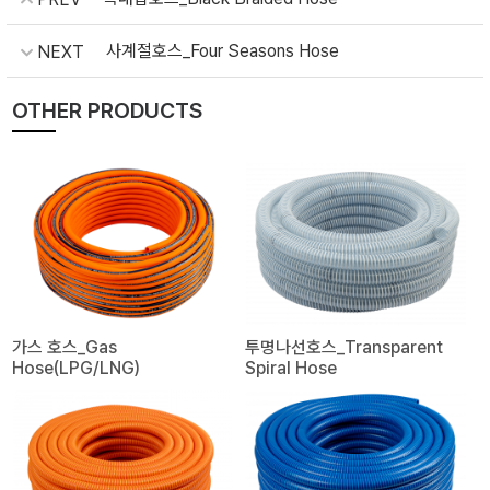
사계절호스_Four Seasons Hose
NEXT
OTHER PRODUCTS
가스 호스_Gas
투명나선호스_Transparent
Hose(LPG/LNG)
Spiral Hose