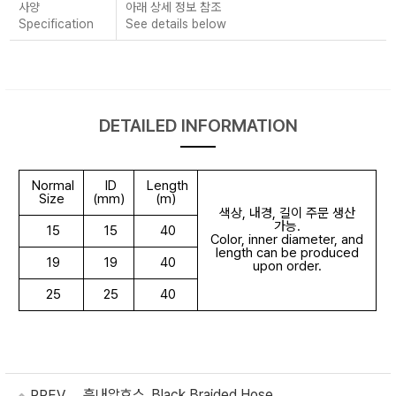
사양
아래 상세 정보 참조
Specification
See details below
DETAILED INFORMATION
Normal
ID
Length
Size
(mm)
(m)
색상, 내경, 길이 주문 생산
가능.
15
15
40
Color, inner diameter, and
length can be produced
19
19
40
upon order.
25
25
40
흑내압호스_Black Braided Hose
PREV