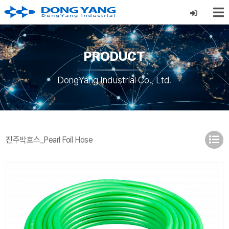
PRODUCT
DongYang Industrial Co., Ltd.
진주박호스_Pearl Foil Hose