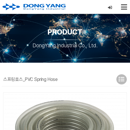
PRODUCT
DongYang Industrial Co., Ltd.
스프링호스_PVC Spring Hose