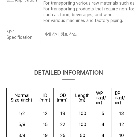
For transporting various raw materials such as
For transporting products that require non-toxic
such as food, beverages, and wine.
For various machines and factory piping.
사양
아래 상세 정보 참조
Specification
DETAILED INFORMATION
WP
BP
Normal
ID
OD
Length
(kgf/
(kgf/
Size (inch)
(mm)
(mm)
(m)
㎠)
㎠)
1/2
12
18
100
5
13
5/8
15
22
100
4
12
3/4
19
25
50
4
10