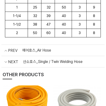
1
25
32
50
3
9
1-1/4
32
39
40
3
8
1-1/2
38
47
40
3
8
2
50
60
40
3
8
에어호스_Air Hose
PREV
산소호스_Single / Twin Welding Hose
NEXT
OTHER PRODUCTS